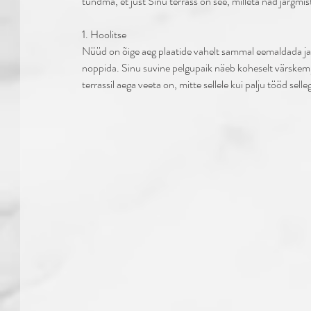
tundma, et just Sinu terrass on see, milleta nad järgmist
1. Hoolitse 
Nüüd on õige aeg plaatide vahelt sammal eemaldada ja p
noppida. Sinu suvine pelgupaik näeb koheselt värskem j
terrassil aega veeta on, mitte sellele kui palju tööd selle