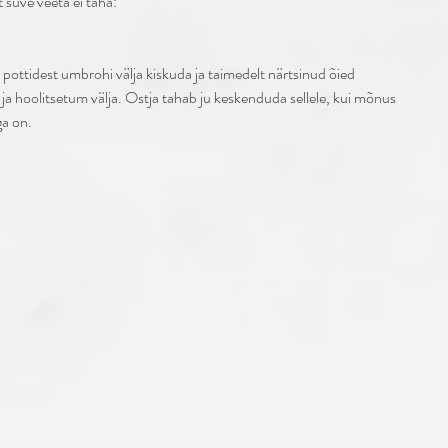
 suve veeta ei taha: 
ottidest umbrohi välja kiskuda ja taimedelt närtsinud õied 
a hoolitsetum välja. Ostja tahab ju keskenduda sellele, kui mõnus 
ga on. 