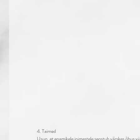
4. Taimed
Usun, et enamikele inimestele seostub värskes õhus vi