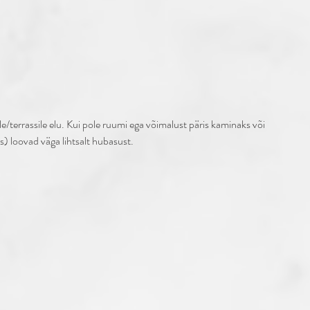
le/terrassile elu. Kui pole ruumi ega võimalust päris kaminaks või 
s) loovad väga lihtsalt hubasust. 