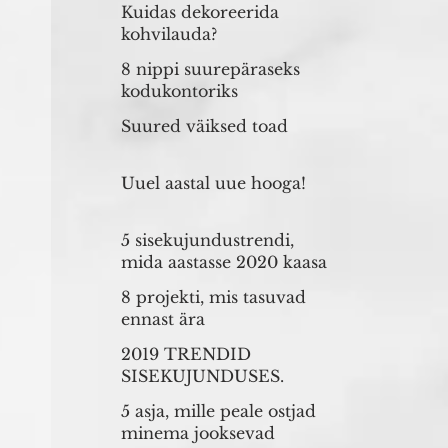
Kuidas dekoreerida
kohvilauda?
8 nippi suurepäraseks
kodukontoriks
Suured väiksed toad
Uuel aastal uue hooga!
5 sisekujundustrendi,
mida aastasse 2020 kaasa
võtta!
8 projekti, mis tasuvad
ennast ära
2019 TRENDID
SISEKUJUNDUSES.
MINU LEMMIKUD
5 asja, mille peale ostjad
minema jooksevad