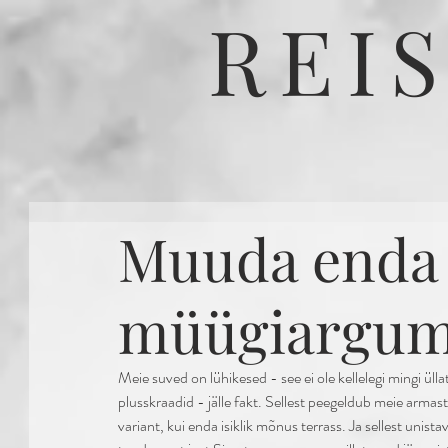
REI
Muuda enda 
müügiargum
Meie suved on lühikesed - see ei ole kellelegi mingi üll
plusskraadid - jälle fakt. Sellest peegeldub meie armast
variant, kui enda isiklik mõnus terrass. Ja sellest unist