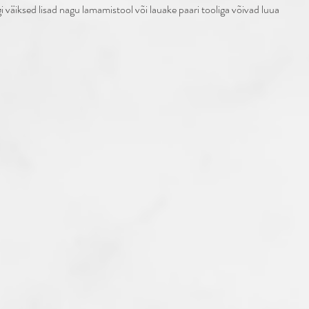
gi väiksed lisad nagu lamamistool või lauake paari tooliga võivad luua 