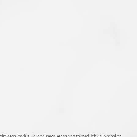
ibimisega loodus. Ja loodusega seostuvad taimed. Ehk siinkohal on 