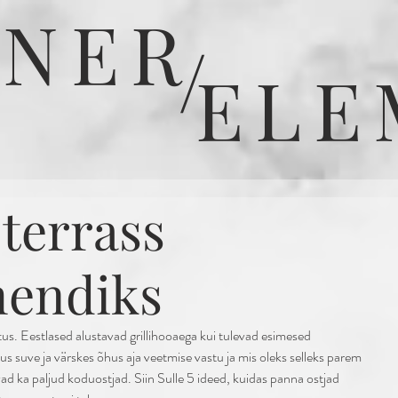
SNER
/
ELE
terrass
endiks
atus. Eestlased alustavad grillihooaega kui tulevad esimesed 
us suve ja värskes õhus aja veetmise vastu ja mis oleks selleks parem 
avad ka paljud koduostjad. Siin Sulle 5 ideed, kuidas panna ostjad 