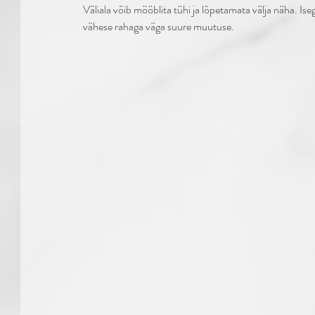
Väliala võib mööblita tühi ja lõpetamata välja näha. Ise
vähese rahaga väga suure muutuse. 