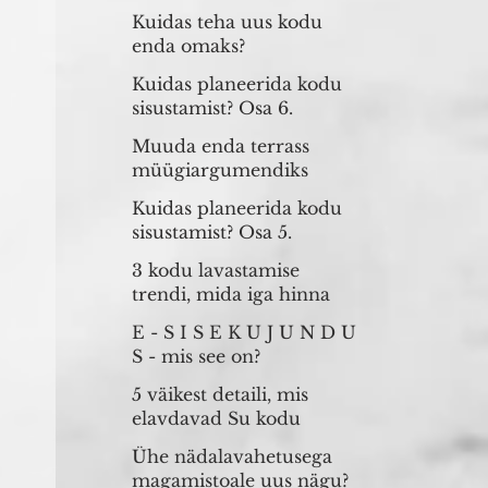
Kuidas teha uus kodu
enda omaks?
Kuidas planeerida kodu
sisustamist? Osa 6.
Muuda enda terrass
müügiargumendiks
Kuidas planeerida kodu
sisustamist? Osa 5.
3 kodu lavastamise
trendi, mida iga hinna
eest vältida
E - S I S E K U J U N D U
S - mis see on?
5 väikest detaili, mis
elavdavad Su kodu
müüki
Ühe nädalavahetusega
magamistoale uus nägu?