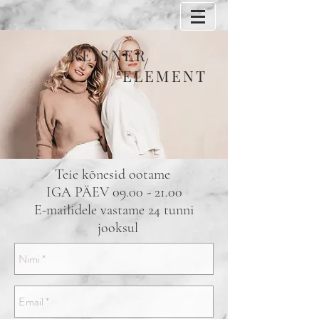
REISNER
/
ELEMENT
Teie kõnesid ootame
IGA PÄEV
09.00 - 21.00
E-mailidele vastame 24 tunni
jooksul