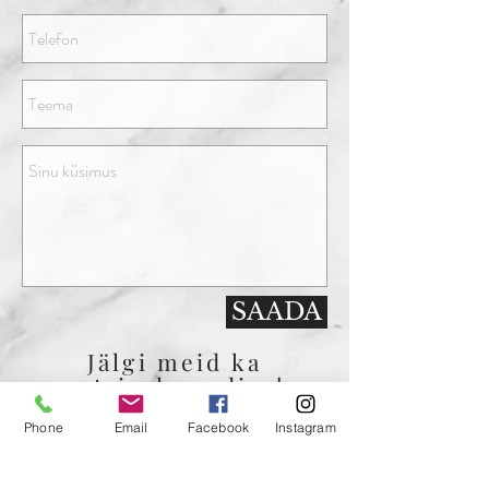
SAADA
Jälgi meid ka
sotsiaalmeedias!
@reisnerelement
Phone
Email
Facebook
Instagram
www.facebook.com/reisner