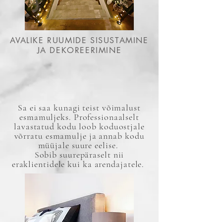
AVALIKE RUUMIDE SISUSTAMINE
JA DEKOREERIMINE
Sa ei saa kunagi teist võimalust
esmamuljeks. Professionaalselt
lavastatud kodu loob koduostjale
võrratu esmamulje ja annab kodu
müüjale suure eelise.
Sobib suurepäraselt nii
eraklientidele kui ka arendajatele.