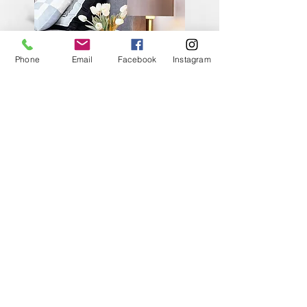
Phone
Email
Facebook
Instagram
KODU LAVASTAMINE
Olenevalt töö mahust ja Sinu
soovidest pakume täpselt nii palju
abi, kui vaja, et saaksid endale luua
sellise kodu, kuhu on alati mõnus
tulla.
SISEKUJUNDUS JA E-
SISEKUJUNDUS
Hakkame pihta? Vajuta SIIA!