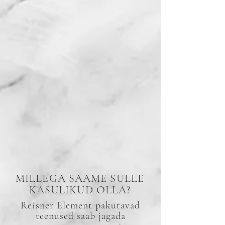
MILLEGA SAAME SULLE
KASULIKUD OLLA?
Reisner Element pakutavad
teenused saab jagada