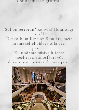
3 suuremasse gruppi:
Sul on restoran? Kohvik? Ilusalong?
Hotell?
Ükskõik, milline on Sinu äri, meie
saame sellel aidata olla veel
parem.
Kujundame püsiva kliente
meelitava atmosfääri või
dekoreerime vastavalt hooajale.