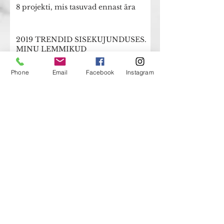
8 projekti, mis tasuvad ennast ära
2019 TRENDID SISEKUJUNDUSES.
MINU LEMMIKUD
5 asja, mille peale ostjad minema
Phone
Email
Facebook
Instagram
jooksevad
Kuidas teha uus kodu enda omaks?
Kuidas planeerida kodu sisustamist?
Osa 6.
Muuda enda terrass
müügiargumendiks
Kuidas planeerida kodu sisustamist?
Osa 5.