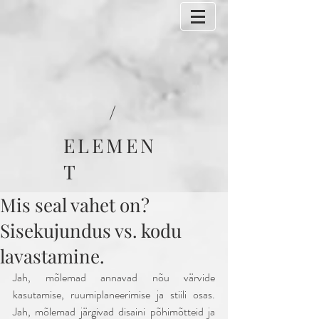
/
ELEMEN
T
Mis seal vahet on?
Sisekujundus vs. kodu
lavastamine.
Jah, mõlemad annavad nõu värvide 
kasutamise, ruumiplaneerimise ja stiili osas. 
Jah, mõlemad järgivad disaini põhimõtteid ja 