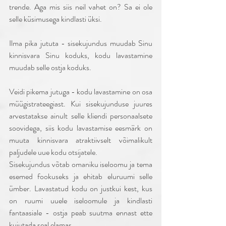
trende. Aga mis siis neil vahet on? Sa ei ole 
selle küsimusega kindlasti üksi. 
Ilma pika jututa - sisekujundus muudab Sinu 
kinnisvara Sinu koduks, kodu lavastamine 
muudab selle ostja koduks. 
Veidi pikema jutuga - kodu lavastamine on osa 
müügistrateegiast. Kui sisekujunduse juures 
arvestatakse ainult selle kliendi personaalsete 
soovidega, siis kodu lavastamise eesmärk on 
muuta kinnisvara atraktiivselt võimalikult 
paljudele uue kodu otsijatele. 
Sisekujundus võtab omaniku iseloomu ja tema 
esemed fookuseks ja ehitab eluruumi selle 
ümber. Lavastatud kodu on justkui kest, kus 
on ruumi uuele iseloomule ja kindlasti 
fantaasiale - ostja peab suutma ennast ette 
kujutada seal elamas. 