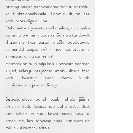
Sisekujundajad panevad oma töös suurt rõhku 
ka funktsionaalsusele. Loomulikult on see 
kodu ostes väga oluline. 
Dekoraator aga asetab esikohale aga visuaalse 
esmamulje - mis muudab müüja elu tunduvalt 
lihtsamaks (kui teised müüki puudutavad 
elemendid paigas on) - huvi kuulutuste ja 
kinnisvara vastu suureneb! 
Eesmärk on tuua välja kõik kinnisvara parimad 
küljed, selles juures jäädes umbisikuliseks. Hea 
kodu lavastaja peab olema kursis 
kinnisvaraturu ja -trendidega. 
Sisekujunduse puhul peab rahule jääma 
omanik, kodu lavastamise puhul ostja. Just 
tänu sellele on kodu lavastamisest kasu nii 
omanikele, kes soovivad enda kinnisvara ise 
müüa kui ka maakleritele. 