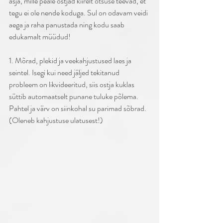
asja, mille peale ostjad kiirelt otsuse teevad, et 
tegu ei ole nende koduga. Sul on odavam veidi 
aega ja raha panustada ning kodu saab 
edukamalt müüdud! 
1. Mõrad, plekid ja veekahjustused laes ja 
seintel. Isegi kui need jäljed tekitanud 
probleem on likvideeritud, siis ostja kuklas 
süttib automaatselt punane tuluke põlema. 
Pahtel ja värv on siinkohal su parimad sõbrad. 
(Oleneb kahjustuse ulatusest!) 