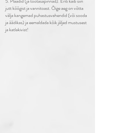
5. Plaadid (ja töötasapinnad). Eriti käib siin 
jutt köögist ja vannitoast. Õige aeg on võtta 
välja kangemad puhastusvahendid (või sooda 
ja äädikas) ja eemaldada kõik jäljed mustusest 
ja katlakivist! 