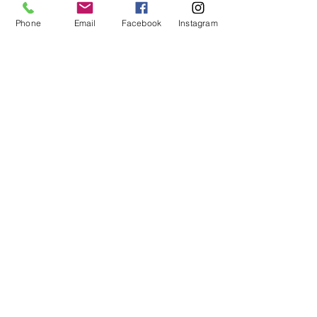
Esmamulje algab õuest
Phone
Email
Facebook
Instagram
Kuidas dekoreerida kohvilauda?
8 nippi suurepäraseks kodukontoriks
Suured väiksed toad
Uuel aastal uue hooga!
5 sisekujundustrendi, mida aastasse
2020 kaasa võtta!
8 projekti, mis tasuvad ennast ära