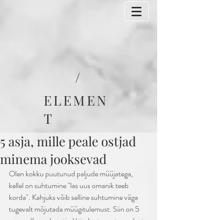
/
ELEMEN
T
5 asja, mille peale ostjad
minema jooksevad
Olen kokku puutunud paljude müüjatega, 
kellel on suhtumine "las uus omanik teeb 
korda". Kahjuks võib selline suhtumine väga 
tugevalt mõjutada müügitulemust. Siin on 5 